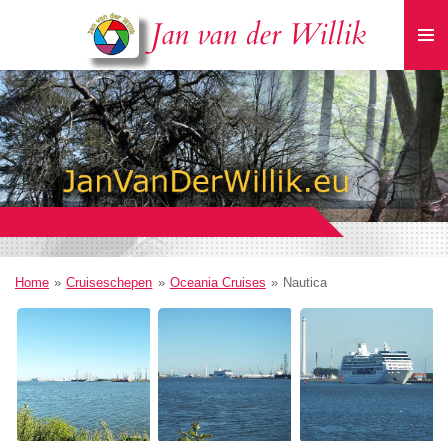
Ga
Jan van der Willik
direct
naar
de
hoofdinhoud
Home
»
Cruiseschepen
»
Oceania Cruises
»
Nautica