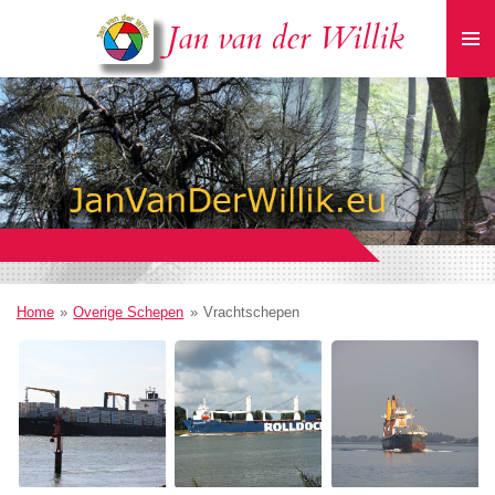
Ga
Jan van der Willik
direct
naar
de
hoofdinhoud
Home
»
Overige Schepen
»
Vrachtschepen