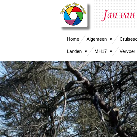
Ga
Jan van
direct
naar
de
hoofdinhoud
Home
Algemeen
Cruises
Landen
MH17
Vervoer