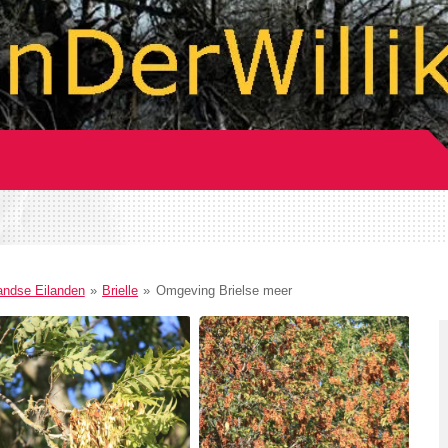
andse Eilanden
»
Brielle
»
Omgeving Brielse meer