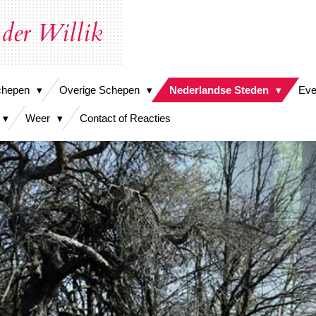
 der Willik
chepen
Overige Schepen
Nederlandse Steden
Ev
Weer
Contact of Reacties