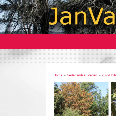
Home
»
Nederlandse Steden
»
Zuid-Holl