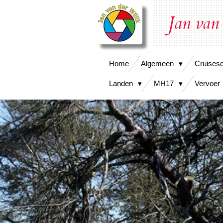
Ga
Jan van
direct
naar
de
hoofdinhoud
Home
Algemeen
Cruises
Landen
MH17
Vervoer