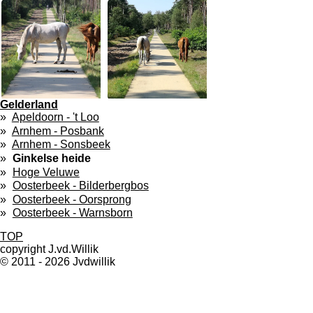
Gelderland
Apeldoorn - 't Loo
Arnhem - Posbank
Arnhem - Sonsbeek
Ginkelse heide
Hoge Veluwe
Oosterbeek - Bilderbergbos
Oosterbeek - Oorsprong
Oosterbeek - Warnsborn
TOP
copyright J.vd.Willik
© 2011 - 2026 Jvdwillik