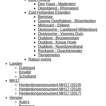
Den Haag - Madestein
Oegstgeest - Rhijngeest
Zuid Hollandse Eilanden
Bernisse
Goeree Overflakkee - Bloembollen
Melissant - Slikken
Oostvoorne - Landgoed Mildenburg
Oostvoorne - Voornes Duin
Ouddorp - Brouwersdam
Ouddorp - Kwaai Hoek
Ouddorp - Noordzeestrand
Rockanje - Quackjeswater
Tiengemeten
Natuur overig
Landen
Duitsland
Kroatië
Schotland
MH17
Herdenkingsmonument MH17 (2019)
Herdenkingsmonument MH17 (2018)
Herdenkingsmonument MH17 (2017)
Vervoer
Auto's