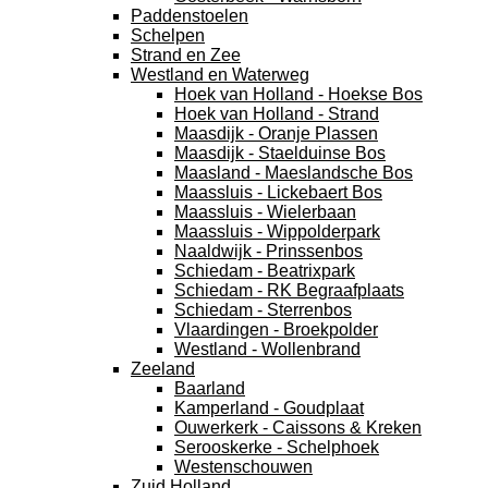
Paddenstoelen
Schelpen
Strand en Zee
Westland en Waterweg
Hoek van Holland - Hoekse Bos
Hoek van Holland - Strand
Maasdijk - Oranje Plassen
Maasdijk - Staelduinse Bos
Maasland - Maeslandsche Bos
Maassluis - Lickebaert Bos
Maassluis - Wielerbaan
Maassluis - Wippolderpark
Naaldwijk - Prinssenbos
Schiedam - Beatrixpark
Schiedam - RK Begraafplaats
Schiedam - Sterrenbos
Vlaardingen - Broekpolder
Westland - Wollenbrand
Zeeland
Baarland
Kamperland - Goudplaat
Ouwerkerk - Caissons & Kreken
Serooskerke - Schelphoek
Westenschouwen
Zuid Holland