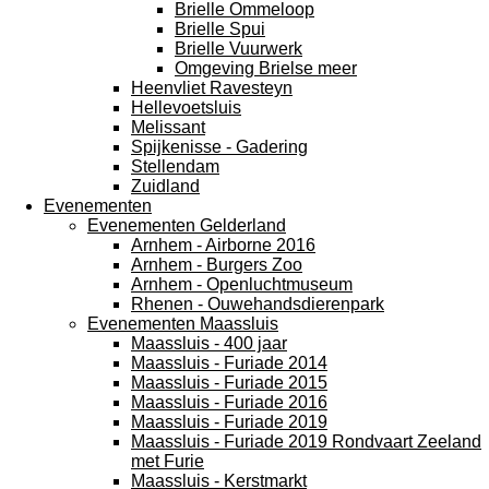
Brielle Ommeloop
Brielle Spui
Brielle Vuurwerk
Omgeving Brielse meer
Heenvliet Ravesteyn
Hellevoetsluis
Melissant
Spijkenisse - Gadering
Stellendam
Zuidland
Evenementen
Evenementen Gelderland
Arnhem - Airborne 2016
Arnhem - Burgers Zoo
Arnhem - Openluchtmuseum
Rhenen - Ouwehandsdierenpark
Evenementen Maassluis
Maassluis - 400 jaar
Maassluis - Furiade 2014
Maassluis - Furiade 2015
Maassluis - Furiade 2016
Maassluis - Furiade 2019
Maassluis - Furiade 2019 Rondvaart Zeeland
met Furie
Maassluis - Kerstmarkt