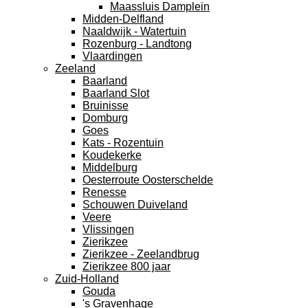
Maassluis Damplein
Midden-Delfland
Naaldwijk - Watertuin
Rozenburg - Landtong
Vlaardingen
Zeeland
Baarland
Baarland Slot
Bruinisse
Domburg
Goes
Kats - Rozentuin
Koudekerke
Middelburg
Oesterroute Oosterschelde
Renesse
Schouwen Duiveland
Veere
Vlissingen
Zierikzee
Zierikzee - Zeelandbrug
Zierikzee 800 jaar
Zuid-Holland
Gouda
's Gravenhage