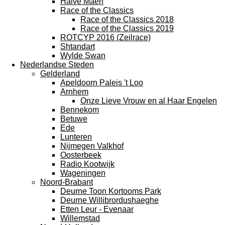
Halve Maen
Race of the Classics
Race of the Classics 2018
Race of the Classics 2019
ROTCYP 2016 (Zeilrace)
Shtandart
Wylde Swan
Nederlandse Steden
Gelderland
Apeldoorn Paleis 't Loo
Arnhem
Onze Lieve Vrouw en al Haar Engelen
Bennekom
Betuwe
Ede
Lunteren
Nijmegen Valkhof
Oosterbeek
Radio Kootwijk
Wageningen
Noord-Brabant
Deurne Toon Kortooms Park
Deurne Willibrordushaeghe
Etten Leur - Evenaar
Willemstad