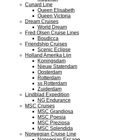
Cunard Line
Queen Elisabeth
Queen Victoria
Dream Cruises
World Dream
Fred Olsen Cruise Lines
Boudicca
Friendship Cruises
Scenic Eclipse
Holland Amerika Lijn
Koningsdam
Nieuw Statendam
Oosterdam
Rotterdam
ss Rotterdam
Zuiderdam
Lindblad Expedition
NG Endurance
MSC Cruises
MSC Grandiosa
MSC Poesia
MSC Preziosa
MSC Splendida
Norwegian Cruise Line
Norwegian Escape