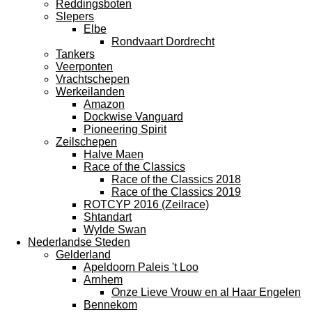
Reddingsboten
Slepers
Elbe
Rondvaart Dordrecht
Tankers
Veerponten
Vrachtschepen
Werkeilanden
Amazon
Dockwise Vanguard
Pioneering Spirit
Zeilschepen
Halve Maen
Race of the Classics
Race of the Classics 2018
Race of the Classics 2019
ROTCYP 2016 (Zeilrace)
Shtandart
Wylde Swan
Nederlandse Steden
Gelderland
Apeldoorn Paleis 't Loo
Arnhem
Onze Lieve Vrouw en al Haar Engelen
Bennekom