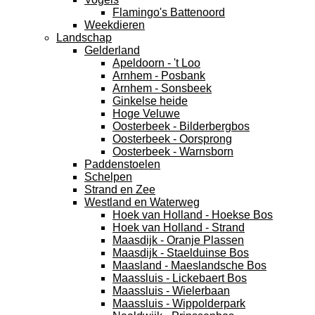
Flamingo's Battenoord
Weekdieren
Landschap
Gelderland
Apeldoorn - 't Loo
Arnhem - Posbank
Arnhem - Sonsbeek
Ginkelse heide
Hoge Veluwe
Oosterbeek - Bilderbergbos
Oosterbeek - Oorsprong
Oosterbeek - Warnsborn
Paddenstoelen
Schelpen
Strand en Zee
Westland en Waterweg
Hoek van Holland - Hoekse Bos
Hoek van Holland - Strand
Maasdijk - Oranje Plassen
Maasdijk - Staelduinse Bos
Maasland - Maeslandsche Bos
Maassluis - Lickebaert Bos
Maassluis - Wielerbaan
Maassluis - Wippolderpark