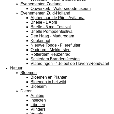
Evenementen Zeeland
Ouwerkerk - Watersnoodmuseum
Evenementen Zuid-Holland
Alphen aan de Rijn - Avifauna
Brielle - 1 April
Brielle - 5 mei Festival
Brielle Pompoenfestival
Den Haag - Madurodam
Keukenhof
Nieuwe Tonge - Flierefluiter
Ouddorp - Mekkerstee
Rotterdam Reuzenrad
Schiedam Brandersfeesten
Vlaardingen - "Beleef de Haven"/Rondvaart
Natuur
Bloemen
Bloemen en Planten
Bloemen in het wild
Bloesem
Dieren
Amfibie
Insecten
Libellen
Vlinders
Vogels