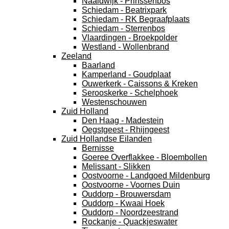
Naaldwijk - Prinssenbos
Schiedam - Beatrixpark
Schiedam - RK Begraafplaats
Schiedam - Sterrenbos
Vlaardingen - Broekpolder
Westland - Wollenbrand
Zeeland
Baarland
Kamperland - Goudplaat
Ouwerkerk - Caissons & Kreken
Serooskerke - Schelphoek
Westenschouwen
Zuid Holland
Den Haag - Madestein
Oegstgeest - Rhijngeest
Zuid Hollandse Eilanden
Bernisse
Goeree Overflakkee - Bloembollen
Melissant - Slikken
Oostvoorne - Landgoed Mildenburg
Oostvoorne - Voornes Duin
Ouddorp - Brouwersdam
Ouddorp - Kwaai Hoek
Ouddorp - Noordzeestrand
Rockanje - Quackjeswater