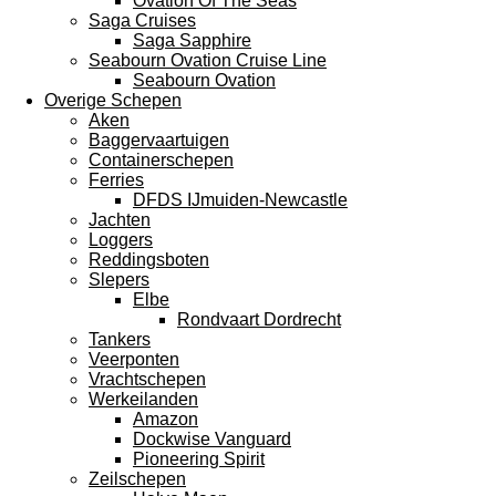
Ovation Of The Seas
Saga Cruises
Saga Sapphire
Seabourn Ovation Cruise Line
Seabourn Ovation
Overige Schepen
Aken
Baggervaartuigen
Containerschepen
Ferries
DFDS IJmuiden-Newcastle
Jachten
Loggers
Reddingsboten
Slepers
Elbe
Rondvaart Dordrecht
Tankers
Veerponten
Vrachtschepen
Werkeilanden
Amazon
Dockwise Vanguard
Pioneering Spirit
Zeilschepen