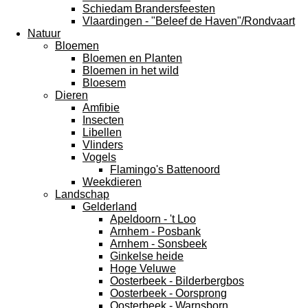
Schiedam Brandersfeesten
Vlaardingen - "Beleef de Haven"/Rondvaart
Natuur
Bloemen
Bloemen en Planten
Bloemen in het wild
Bloesem
Dieren
Amfibie
Insecten
Libellen
Vlinders
Vogels
Flamingo's Battenoord
Weekdieren
Landschap
Gelderland
Apeldoorn - 't Loo
Arnhem - Posbank
Arnhem - Sonsbeek
Ginkelse heide
Hoge Veluwe
Oosterbeek - Bilderbergbos
Oosterbeek - Oorsprong
Oosterbeek - Warnsborn