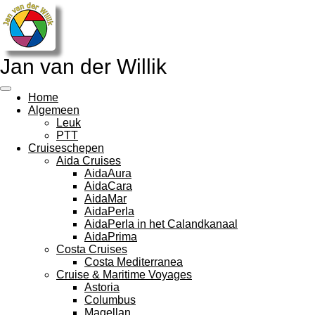
Ga
direct
naar
de
Jan van der Willik
hoofdinhoud
Home
Algemeen
Leuk
PTT
Cruiseschepen
Aida Cruises
AidaAura
AidaCara
AidaMar
AidaPerla
AidaPerla in het Calandkanaal
AidaPrima
Costa Cruises
Costa Mediterranea
Cruise & Maritime Voyages
Astoria
Columbus
Magellan