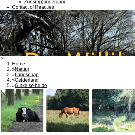
Zons(op)ondergang
Contact of Reacties
Home
»
Natuur
»
Landschap
»
Gelderland
»
Ginkelse heide