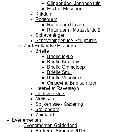
Clingendael Japanse tuin
Escher Museum
Kijkduin
Rotterdam
Rotterdam Haven
Rotterdam - Maasvlakte 2
Scheveningen
Scheveningen Ice Sculptures
Zuid-Hollandse Eilanden
Brielle
Brielle Idylle
Brielle Kruithuis
Brielle Ommeloop
Brielle Spui
Brielle Vuurwerk
Omgeving Brielse meer
Heenvliet Ravesteyn
Hellevoetsluis
Melissant
Spijkenisse - Gadering
Stellendam
Zuidland
Evenementen
Evenementen Gelderland
Arnhem - Airborne 2016