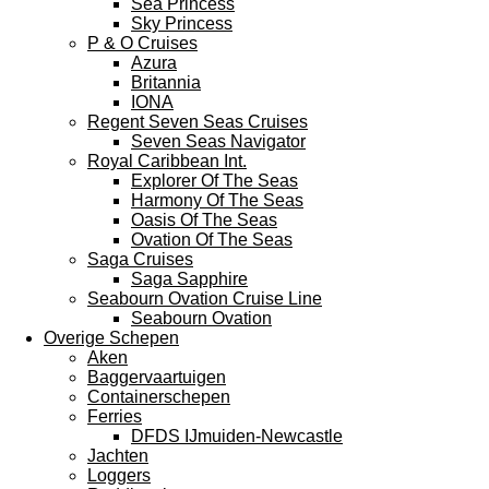
Sea Princess
Sky Princess
P & O Cruises
Azura
Britannia
IONA
Regent Seven Seas Cruises
Seven Seas Navigator
Royal Caribbean Int.
Explorer Of The Seas
Harmony Of The Seas
Oasis Of The Seas
Ovation Of The Seas
Saga Cruises
Saga Sapphire
Seabourn Ovation Cruise Line
Seabourn Ovation
Overige Schepen
Aken
Baggervaartuigen
Containerschepen
Ferries
DFDS IJmuiden-Newcastle
Jachten
Loggers