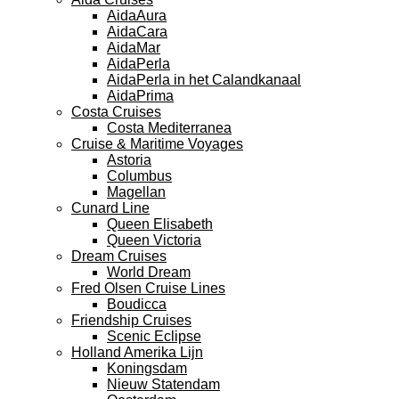
AidaAura
AidaCara
AidaMar
AidaPerla
AidaPerla in het Calandkanaal
AidaPrima
Costa Cruises
Costa Mediterranea
Cruise & Maritime Voyages
Astoria
Columbus
Magellan
Cunard Line
Queen Elisabeth
Queen Victoria
Dream Cruises
World Dream
Fred Olsen Cruise Lines
Boudicca
Friendship Cruises
Scenic Eclipse
Holland Amerika Lijn
Koningsdam
Nieuw Statendam