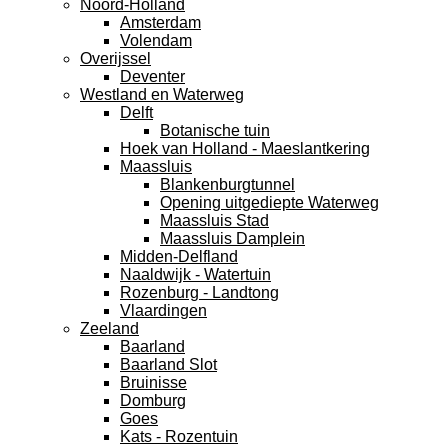
Noord-Holland
Amsterdam
Volendam
Overijssel
Deventer
Westland en Waterweg
Delft
Botanische tuin
Hoek van Holland - Maeslantkering
Maassluis
Blankenburgtunnel
Opening uitgediepte Waterweg
Maassluis Stad
Maassluis Damplein
Midden-Delfland
Naaldwijk - Watertuin
Rozenburg - Landtong
Vlaardingen
Zeeland
Baarland
Baarland Slot
Bruinisse
Domburg
Goes
Kats - Rozentuin