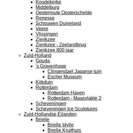
Koudekerke
Middelburg
Oesterroute Oosterschelde
Renesse
Schouwen Duiveland
Veere
Vlissingen
Zierikzee
Zierikzee - Zeelandbrug
Zierikzee 800 jaar
Zuid-Holland
Gouda
's Gravenhage
Clingendael Japanse tuin
Escher Museum
Kijkduin
Rotterdam
Rotterdam Haven
Rotterdam - Maasvlakte 2
Scheveningen
Scheveningen Ice Sculptures
Zuid-Hollandse Eilanden
Brielle
Brielle Idylle
Brielle Kruithuis