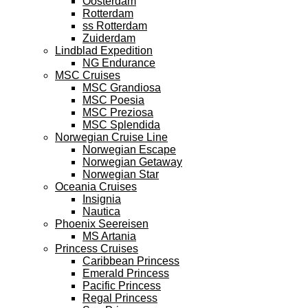
Oosterdam
Rotterdam
ss Rotterdam
Zuiderdam
Lindblad Expedition
NG Endurance
MSC Cruises
MSC Grandiosa
MSC Poesia
MSC Preziosa
MSC Splendida
Norwegian Cruise Line
Norwegian Escape
Norwegian Getaway
Norwegian Star
Oceania Cruises
Insignia
Nautica
Phoenix Seereisen
MS Artania
Princess Cruises
Caribbean Princess
Emerald Princess
Pacific Princess
Regal Princess