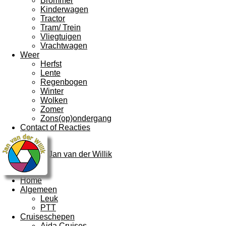
Brommer
Kinderwagen
Tractor
Tram/ Trein
Vliegtuigen
Vrachtwagen
Weer
Herfst
Lente
Regenbogen
Winter
Wolken
Zomer
Zons(op)ondergang
Contact of Reacties
Jan van der Willik
Home
Algemeen
Leuk
PTT
Cruiseschepen
Aida Cruises